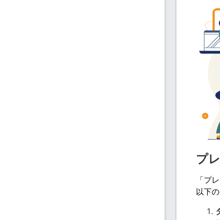
プ
「プレ
以下の