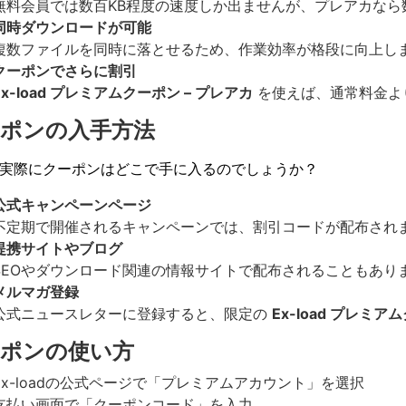
無料会員では数百KB程度の速度しか出ませんが、プレアカなら
同時ダウンロードが可能
複数ファイルを同時に落とせるため、作業効率が格段に向上し
クーポンでさらに割引
Ex-load プレミアムクーポン – プレアカ
を使えば、通常料金よ
ポンの入手方法
実際にクーポンはどこで手に入るのでしょうか？
公式キャンペーンページ
不定期で開催されるキャンペーンでは、割引コードが配布され
提携サイトやブログ
SEOやダウンロード関連の情報サイトで配布されることもあり
メルマガ登録
公式ニュースレターに登録すると、限定の
Ex-load プレミア
ーポンの使い方
Ex-loadの公式ページで「プレミアムアカウント」を選択
支払い画面で「クーポンコード」を入力