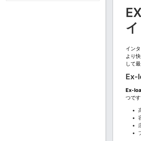
E
イ
インタ
より快
して最
Ex
Ex-l
つです