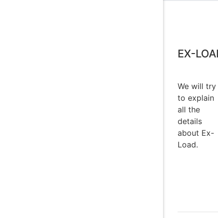
EX-LOA
We will try
to explain
all the
details
about Ex-
Load.