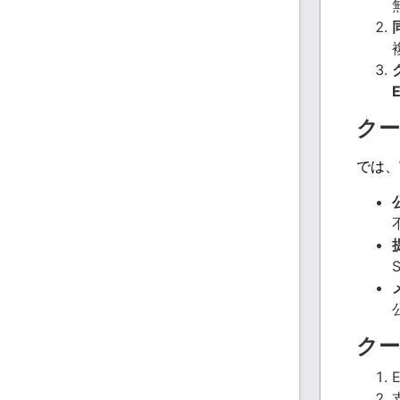
クー
では、
ク