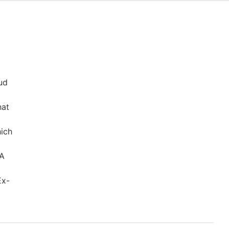
ud
hat
ich
 A
Ex-